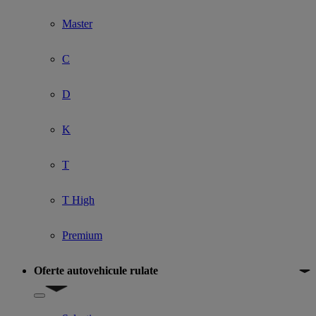
Master
C
D
K
T
T High
Premium
Oferte autovehicule rulate
Show submenu for Oferte autovehicule rulate