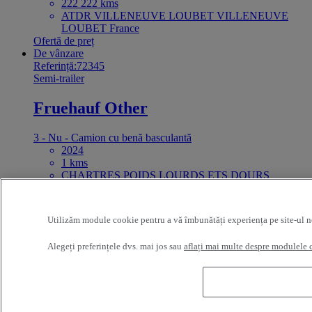
222 222 kms
ATDR VILLENEUVE LOUBET VILLENEUVE
LOUBET France
Ofertă de preț
De vânzare
Referință:72345
Semi-trailer
Fruehauf Other
3 - Nu - Camion cu benă basculantă
2024
1 kms
CHARTRES POIDS LOURDS ETS DOURS
CHARTRES France
41 000 EUR
De vânzare
Utilizăm module cookie pentru a vă îmbunătăți experiența pe site-ul nost
Referință:72114
Semi-trailer
Alegeți preferințele dvs. mai jos sau
aflați mai multe despre modulele 
Autre Other
3 - N/A
2024