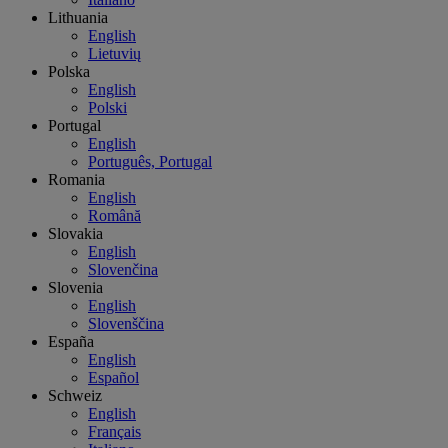
Lithuania
English
Lietuvių
Polska
English
Polski
Portugal
English
Português, Portugal
Romania
English
Română
Slovakia
English
Slovenčina
Slovenia
English
Slovenščina
España
English
Español
Schweiz
English
Français