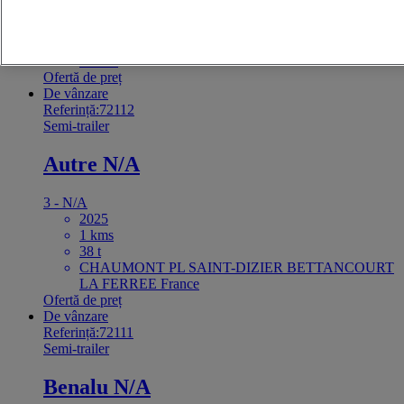
1 kms
38 t
CHAUMONT POIDS LOURDS CHAUMONT
France
Ofertă de preț
De vânzare
Referință:72112
Semi-trailer
Autre N/A
3 - N/A
2025
1 kms
38 t
CHAUMONT PL SAINT-DIZIER BETTANCOURT
LA FERREE France
Ofertă de preț
De vânzare
Referință:72111
Semi-trailer
Benalu N/A