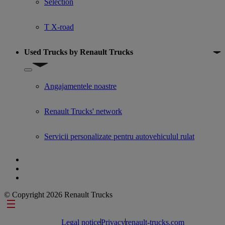
Selection
T X-road
Used Trucks by Renault Trucks
Show submenu for Used Trucks by Renault Trucks
Angajamentele noastre
Renault Trucks' network
Servicii personalizate pentru autovehiculul rulat
© Copyright 2026 Renault Trucks
Footer links
Legal notice
Privacy
renault-trucks.com