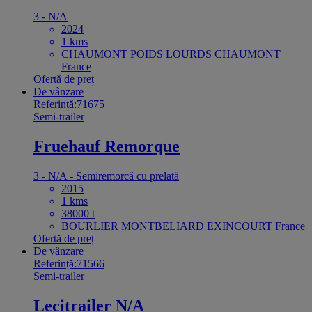
3 - N/A
2024
1 kms
CHAUMONT POIDS LOURDS CHAUMONT
France
Ofertă de preț
De vânzare
Referință:71675
Semi-trailer
Fruehauf Remorque
3 - N/A - Semiremorcă cu prelată
2015
1 kms
38000 t
BOURLIER MONTBELIARD EXINCOURT France
Ofertă de preț
De vânzare
Referință:71566
Semi-trailer
Lecitrailer N/A