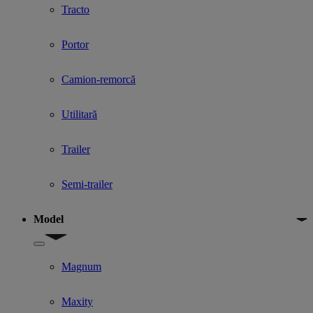
Tracto
Portor
Camion-remorcă
Utilitară
Trailer
Semi-trailer
Model
Show submenu for Model
Magnum
Maxity