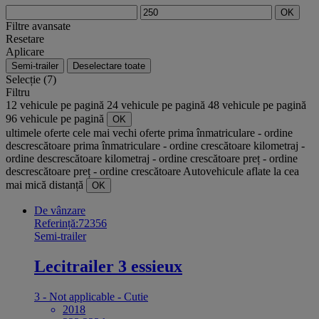
OK
Filtre avansate
Resetare
Aplicare
Semi-trailer
Deselectare toate
Selecție (7)
Filtru
12 vehicule pe pagină
24 vehicule pe pagină
48 vehicule pe pagină
96 vehicule pe pagină
OK
ultimele oferte
cele mai vechi oferte
prima înmatriculare - ordine
descrescătoare
prima înmatriculare - ordine crescătoare
kilometraj -
ordine descrescătoare
kilometraj - ordine crescătoare
preț - ordine
descrescătoare
preț - ordine crescătoare
Autovehicule aflate la cea
mai mică distanță
OK
De vânzare
Referință:72356
Semi-trailer
Lecitrailer 3 essieux
3 - Not applicable - Cutie
2018