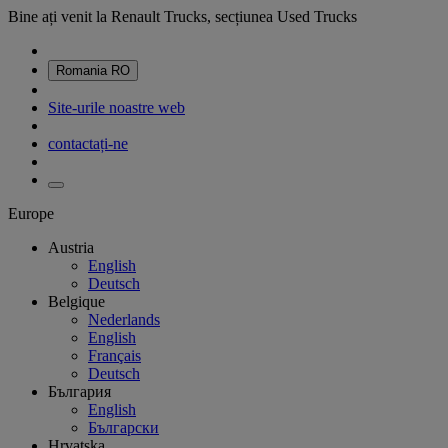
Bine ați venit la Renault Trucks, secțiunea Used Trucks
Romania
RO
Site-urile noastre web
contactați-ne
Europe
Austria
English
Deutsch
Belgique
Nederlands
English
Français
Deutsch
България
English
Български
Hrvatska