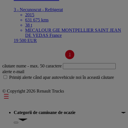
3 - Necunoscut - Refrigerat
2015
631 675 kms
38 t
MECALOUR GIE MONTPELLIER SAINT JEAN
DE VEDAS France
19 500 EUR
1
căutare nume
- max. 50 caractere
alerte e-mail
Primiți alerte când apar autovehicule noi în această căutare
© Copyright 2026 Renault Trucks
Footer
Categorii de camioane de ocazie
Show submenu for Categorii de camioane de ocazie