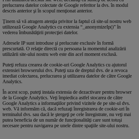
prelucrarea datelor colectate de Google referitor la dvs. în modul
descris anterior şi în scopul menţionat anterior.
Ţinem să vă atragem atenţia privitor la faptul că site-ul nostru web
utilizează Google Analytics cu extensia “_anonymizeIp()” în
vederea îmbunătăţirii protecţiei datelor.
Adresele IP sunt introduse şi prelucrate exclusiv în formă
prescurtată. O relaţie directă cu persoana la momentul analizării
utilizării site-ului nostru web este din acel moment exclusă.
Puteţi refuza crearea de cookie-uri Google Analytics cu ajutorul
extensiei browserului dvs. Puteţi uza de dreptul dvs. de a revoca
imediat colectarea, prelucrarea şi utilizarea datelor de către Google
Analytics.
În acest scop, puteţi instala extensia de dezactivare pentru browser
de la Google Analytics. Veţi împiedica astfel stocarea de către
Google Analytics a informaţiilor privind vizitele de pe site-ul dvs.
web. Vă informăm că, dacă refuzaţi înregistrarea de cookie-uri în
terminalul dvs. sau dacă le ştergeţi pe cele înregistrate, nu veţi mai
putea beneficia de un număr de funcţionalităţi care sunt totuşi
necesare pentru navigarea pe unele dintre spaţiile site-ului nostru.