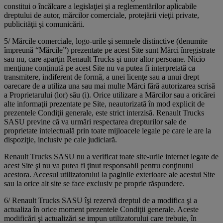
constitui o încălcare a legislaţiei şi a reglementărilor aplicabile
dreptului de autor, mărcilor comerciale, protejării vieţii private,
publicităţii şi comunicării.
5/ Mărcile comerciale, logo-urile şi semnele distinctive (denumite
împreună “Mărcile”) prezentate pe acest Site sunt Mărci înregistrate
sau nu, care aparţin Renault Trucks şi unor altor persoane. Nicio
menţiune conţinută pe acest Site nu va putea fi interpretată ca
transmitere, indiferent de formă, a unei licenţe sau a unui drept
oarecare de a utiliza una sau mai multe Mărci fără autorizarea scrisă
a Proprietarului (lor) său (i). Orice utilizare a Mărcilor sau a oricărei
alte informaţii prezentate pe Site, neautorizată în mod explicit de
prezentele Condiţii generale, este strict interzisă. Renault Trucks
SASU previne că va urmări respectarea drepturilor sale de
proprietate intelectuală prin toate mijloacele legale pe care le are la
dispoziţie, inclusiv pe cale judiciară.
Renault Trucks SASU nu a verificat toate site-urile internet legate de
acest Site şi nu va putea fi ţinut responsabil pentru conţinutul
acestora. Accesul utilizatorului la paginile exterioare ale acestui Site
sau la orice alt site se face exclusiv pe proprie răspundere.
6/ Renault Trucks SASU îşi rezervă dreptul de a modifica şi a
actualiza în orice moment prezentele Condiţii generale. Aceste
modificări şi actualizări se impun utilizatorului care trebuie, în