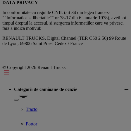
DATA PRIVACY
In conformitate cu regulile CNIL (art 34 din legea franceza
""Informatica si libertatile"" nr 78-17 din 6 ianuarie 1978), aveti tot
timpul dreptul la accesul, si stergerea informatiilor care va privesc,
fara a indica motivul:
RENAULT TRUCKS, Digital Channel (TER C50 2 56) 99 Route
de Lyon, 69806 Saint Priest Cedex / France
© Copyright 2026 Renault Trucks
Footer
Categorii de camioane de ocazie
Show submenu for Categorii de camioane de ocazie
Tracto
Portor