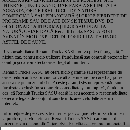
ACCESA PRIN LINK HIPERTEXT DE PE ACEST SITE
INTERNET, INCLUZÂND, DAR FĂRĂ A SE LIMITA LA
ACEASTA, ORICE PREJUDICIU DE NATURĂ
COMERCIALĂ SAU FINANCIARĂ ŞI ORICE PIERDERE DE
PROGRAME SAU DE DATE DIN SISTEMUL DVS. DE
GESTIONARE A INFORMAŢIILOR SAU DE ALTĂ
NATURĂ, CHIAR DACĂ Renault Trucks SASU A FOST
AVIZAT ÎN MOD EXPLICIT DE POSIBILITATEA UNOR
ASTFEL DE DAUNE.
Responsabilitatea Renault Trucks SASU nu va putea fi angajată, în
niciun caz, pentru nicio utilizare frauduloasă sau contrară prezentelor
condiţii şi care ar afecta orice drept al unui terţ..
Renault Trucks SASU nu oferă nicio garanţie sau reprezentare de
orice natură ar fi ea privind orice alt site internet pe care l-aţi putea
accesa de pe prezentul site. Aceste garanţii şi/sau reprezentări sunt
furnizate exclusiv în scopuri de comoditate şi nu implică, în niciun
caz, că Renault Trucks SASU aderă la sau acceptă o responsabilitate
oarecare legată de conţinut sau de utilizarea celorlalte site-uri
internet..
Informaţiile de pe acest site internet pot conţine referiri sau trimiteri
la produse, servicii etc. ale Renault Trucks SASU care nu sunt
prezente sau disponibile în ţara dvs. Exactitatea acestora nu poate fi
garantată, prin urmare. Astfel de referiri nu implică faptul că Renault