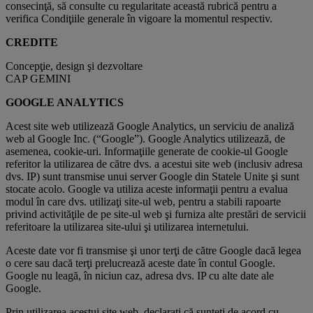
consecinţă, să consulte cu regularitate această rubrică pentru a
verifica Condiţiile generale în vigoare la momentul respectiv.
CREDITE
Concepţie, design şi dezvoltare
CAP GEMINI
GOOGLE ANALYTICS
Acest site web utilizează Google Analytics, un serviciu de analiză
web al Google Inc. (“Google”). Google Analytics utilizează, de
asemenea, cookie-uri. Informaţiile generate de cookie-ul Google
referitor la utilizarea de către dvs. a acestui site web (inclusiv adresa
dvs. IP) sunt transmise unui server Google din Statele Unite şi sunt
stocate acolo. Google va utiliza aceste informaţii pentru a evalua
modul în care dvs. utilizaţi site-ul web, pentru a stabili rapoarte
privind activităţile de pe site-ul web şi furniza alte prestări de servicii
referitoare la utilizarea site-ului şi utilizarea internetului.
Aceste date vor fi transmise şi unor terţi de către Google dacă legea
o cere sau dacă terţi prelucrează aceste date în contul Google.
Google nu leagă, în niciun caz, adresa dvs. IP cu alte date ale
Google.
Prin utilizarea acestui site web, declaraţi că sunteţi de acord cu