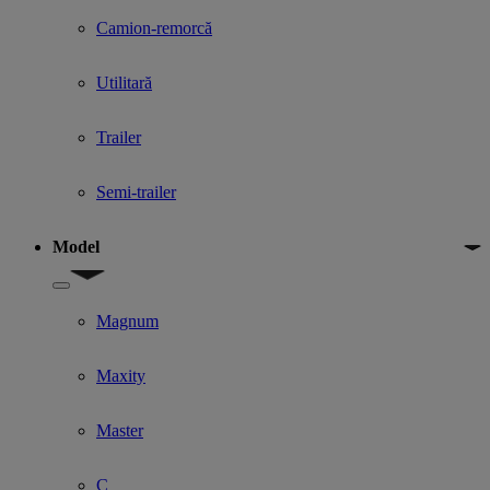
Camion-remorcă
Utilitară
Trailer
Semi-trailer
Model
Show submenu for Model
Magnum
Maxity
Master
C