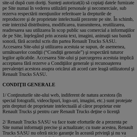
site-ul după cum doriţi. Sunteţi autorizat(ă) să copiaţi datele furnizate
pe Site numai în vederea utilizării personale şi necomerciale, sub
rezerva respectării menţiunilor referitoare la drepturile de
reproducere şi de proprietate intelectuală prezente pe site. În schimb,
este interzisă distribuirea, modificarea, transmiterea, reutilizarea,
readresarea sau utilizarea în scop public sau comercial a informaţiilor
de pe Site, înţelegând prin aceasta text, imagini, animaţii sau bandă
sonoră, fără acordul scris din partea Renault Trucks SASU.
Accesarea Site-ului şi utilizarea acestuia se supun, de asemenea,
următoarelor condiţii (“Condiţii generale”) şi respectării tuturor
legilor aplicabile. Accesarea Site-ului şi parcurgerea acestuia implică
acceptarea fără rezerve a Condiţiilor generale şi recunoaşterea
prevalenţei acestora asupra oricărui alt acord care leagă utilizatorul şi
Renault Trucks SASU.
CONDIŢII GENERALE
1/ Conţinuturile site-ului web, indiferent de natura acestora (în
special fotografii, videoclipuri, logo-uri, imagini, etc.) sunt protejate
prin drepturi de proprietate intelectuală al căror proprietar este
Renault Trucks şi pentru care Renault Trucks deţine o licenţă
2/ Renault Trucks SASU va face toate eforturile de a prezenta pe
Site numai informaţii precise şi actualizate; cu toate acestea, Renault
Trucks SASU nu oferă nicio garanţie în această privinţă şi nu va