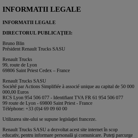
INFORMATII LEGALE
INFORMATII LEGALE
DIRECTORUL PUBLICAŢIEI:
Bruno Blin
Président Renault Trucks SASU
Renault Trucks
99, route de Lyon
69806 Saint Priest Cedex – France
Renault Trucks SASU
Société par Actions Simplifiée à associé unique au capital de 50 000
000,00 Euros
RCS Lyon 954 506 077 - Identifiant TVA FR 61 954 506 077
99 route de Lyon - 69800 Saint Priest - France
Téléphone: +33 (0)4 69 09 60 00
Utilizarea site-ului se supune legislaţiei franceze.
Renault Trucks SASU a dezvoltat acest site internet în scop
educativ, pentru informare personală şi comunicare. Puteţi parcurge