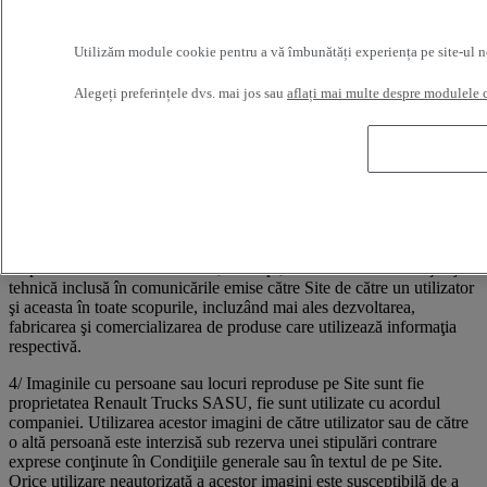
Trucks SASU are intenţia de a anunţa aceste produse, servicii etc. în
ţara dvs. Pentru orice informaţii suplimentare privind produsele,
Utilizăm module cookie pentru a vă îmbunătăți experiența pe site-ul nost
serviciile, etc. disponibile sau pentru a face o comandă, contactaţi
distribuitorul dvs. local..
Alegeți preferințele dvs. mai jos sau
aflați mai multe despre modulele 
3/ Orice comunicare sau informaţie transmisă de utilizator către Site,
indiferent dacă se face prin poşta electronică sau prin alt mijloc,
comunicare cuprinzând date, comentarii sau sugestii, va fi
considerată ca neconfidenţială şi neacoperită de vreun drept de
proprietate. Orice element transmis sau adresat va putea fi, prin
urmare, utilizat de Renault Trucks SASU şi de entităţile sale afiliate,
în orice scopuri, incluzând mai ales reproducerea, divulgarea,
transmiterea, publicarea şi difuzarea. În plus, Renault Trucks SASU
va putea utiliza liber orice idee, concept, know-how sau cunoştinţă
tehnică inclusă în comunicările emise către Site de către un utilizator
şi aceasta în toate scopurile, incluzând mai ales dezvoltarea,
fabricarea şi comercializarea de produse care utilizează informaţia
respectivă.
4/ Imaginile cu persoane sau locuri reproduse pe Site sunt fie
proprietatea Renault Trucks SASU, fie sunt utilizate cu acordul
companiei. Utilizarea acestor imagini de către utilizator sau de către
o altă persoană este interzisă sub rezerva unei stipulări contrare
exprese conţinute în Condiţiile generale sau în textul de pe Site.
Orice utilizare neautorizată a acestor imagini este susceptibilă de a