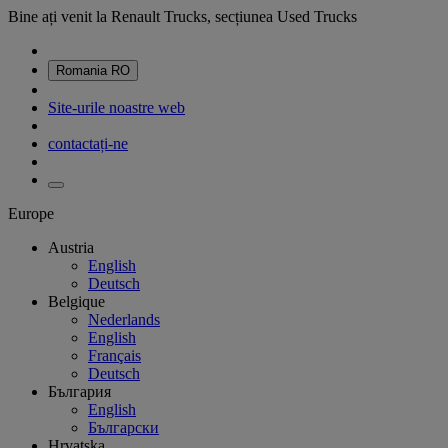
Bine ați venit la Renault Trucks, secțiunea Used Trucks
Romania
RO
Site-urile noastre web
contactați-ne
Europe
Austria
English
Deutsch
Belgique
Nederlands
English
Français
Deutsch
България
English
Български
Hrvatska