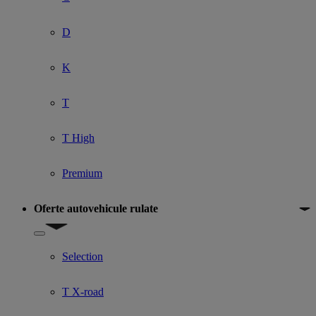
D
K
T
T High
Premium
Oferte autovehicule rulate
Show submenu for Oferte autovehicule rulate
Selection
T X-road