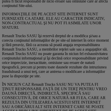
putea fi făcut responsabil de nicio eroare sau omisiune care ar afecta
conţinutul Site-ului.
INFORMAŢIILE DE PE ACEST SITE INTERNET SUNT
FURNIZATE CA ATARE. ELE AU CARACTER INDICATIV,
NON-CONTRACTUAL ŞI NU POT FI ASIMILATE UNOR
SFATURI.
Renault Trucks SASU îşi rezervă dreptul de a modifica şi/sau a
corecta conţinutul informaţiilor de pe site-ul internet în orice moment
şi fără preaviz, fără ca aceasta să poată angaja responsabilitatea
Renault Trucks SASU, a membrilor reţelei sale sau a angajaţilor săi.
Renault Trucks SASU nu poate garanta în niciun fel exhaustivitatea
conţinutului informaţional şi îşi declină orice responsabilitate privind
orice imprecizie, inexactitate, omisiune sau eroare de natură
tipografică, precum şi pentru toate daunele rezultate din intruziunea
frauduloasă a unui terţ, care ar antrena o modificare a informaţiilor
puse la dispoziţie pe site.
ÎN NICIUN CAZ Renault Trucks SASU NU VA PUTEA FI
ŢINUT RESPONSABIL FAŢĂ DE UN TERŢ PENTRU VREO
DAUNĂ DIRECTĂ, INDIRECTĂ, SPECIFICĂ SAU
CONSECUTIVĂ, DE ORICE NATURĂ AR FI EA, CARE AR
REZULTA DIN UTILIZAREA ACESTUI SITE INTERNET
SAU A ORICĂRUI ALT SITE INTERNET CARE SE POATE