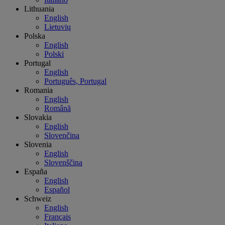
Lithuania
English
Lietuvių
Polska
English
Polski
Portugal
English
Português, Portugal
Romania
English
Română
Slovakia
English
Slovenčina
Slovenia
English
Slovenščina
España
English
Español
Schweiz
English
Français