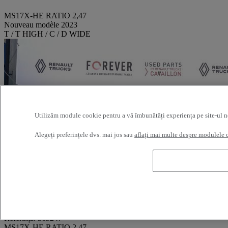
MS17X-HE RATIO 2,47
Nouveau modèle 2023
T / T HIGH / C / D WIDE
Utilizăm module cookie pentru a vă îmbunătăți experiența pe site-ul nost
Alegeți preferințele dvs. mai jos sau
aflați mai multe despre modulele 
Referință: 369247
MS17X-HE RATIO 2,47