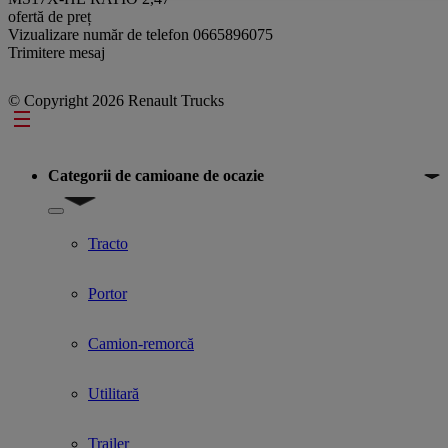
ofertă de preț
Vizualizare număr de telefon
0665896075
Trimitere mesaj
© Copyright 2026 Renault Trucks
Footer
Categorii de camioane de ocazie
Show submenu for Categorii de camioane de ocazie
Tracto
Portor
Camion-remorcă
Utilitară
Trailer