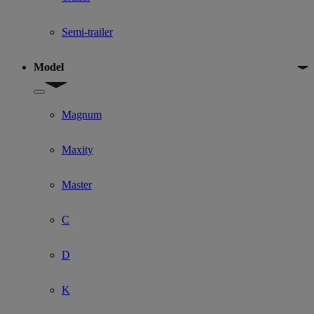
Semi-trailer
Model
Show submenu for Model
Magnum
Maxity
Master
C
D
K