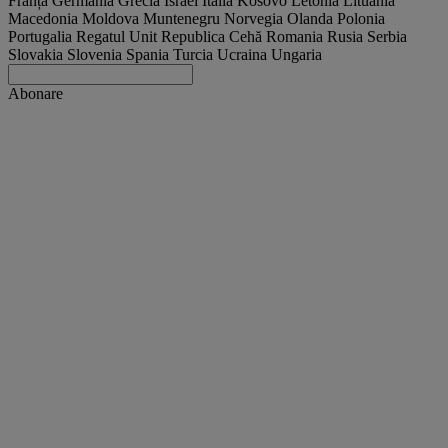
Franța
Germania
Grecia
Israel
Italia
Kosovo
Letonia
Lituania
Macedonia
Moldova
Muntenegru
Norvegia
Olanda
Polonia
Portugalia
Regatul Unit
Republica Cehă
Romania
Rusia
Serbia
Slovakia
Slovenia
Spania
Turcia
Ucraina
Ungaria
Abonare
Romania
Română
Găsește-ți camionul
Togg
Promoții
Togg
Used Trucks by Renault Trucks
Togg
Site-urile noastre web
contactați-ne