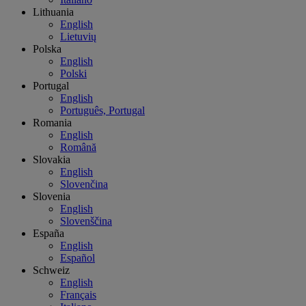
Lithuania
English
Lietuvių
Polska
English
Polski
Portugal
English
Português, Portugal
Romania
English
Română
Slovakia
English
Slovenčina
Slovenia
English
Slovenščina
España
English
Español
Schweiz
English
Français