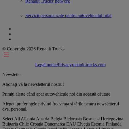
Renault Trucks' network
Servicii personalizate pentru autovehiculul rulat
© Copyright 2026 Renault Trucks
Footer links
Legal notice
Privacy
renault-trucks.com
Newsletter
Abonați-vă la newsletterul nostru!
Primiți alerte când apar autovehicule noi din această căutare
Alegeți preferințele privind frecvența și țările pentru newsletterul
dvs. personal.
Select All
Albania
Austria
Belgia
Bielorusia
Bosnia și Herțegovina
Bulgaria
Chile
Croaţia
Danemarca
EAU
Elveţia
Estonia
Finlanda