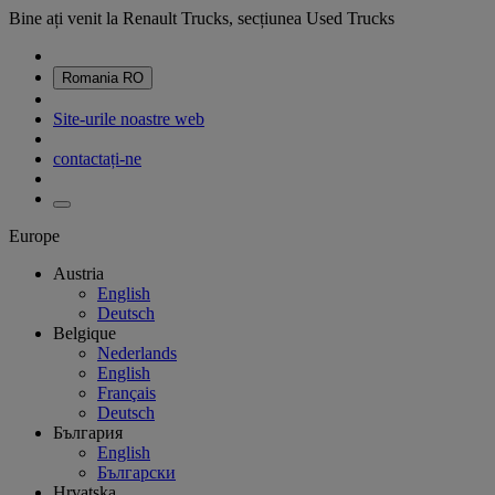
Bine ați venit la Renault Trucks, secțiunea Used Trucks
Romania
RO
Site-urile noastre web
contactați-ne
Europe
Austria
English
Deutsch
Belgique
Nederlands
English
Français
Deutsch
България
English
Български
Hrvatska