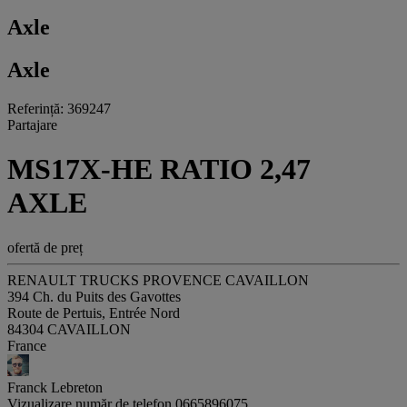
Axle
Axle
Referință: 369247
Partajare
MS17X-HE RATIO 2,47
AXLE
ofertă de preț
RENAULT TRUCKS PROVENCE CAVAILLON
394 Ch. du Puits des Gavottes
Route de Pertuis, Entrée Nord
84304 CAVAILLON
France
Franck Lebreton
Vizualizare număr de telefon
0665896075