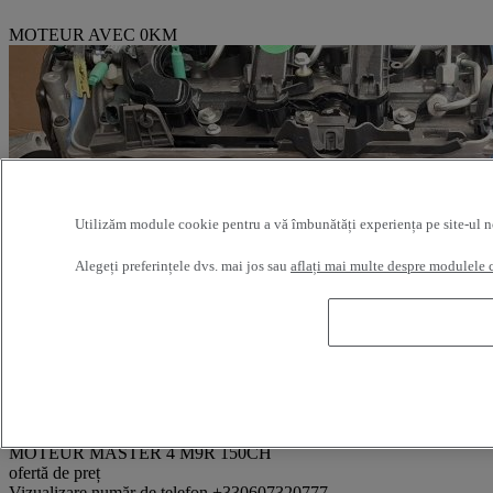
MOTEUR AVEC 0KM
Utilizăm module cookie pentru a vă îmbunătăți experiența pe site-ul nost
Alegeți preferințele dvs. mai jos sau
aflați mai multe despre modulele 
Referință: 374517
MOTEUR MASTER 4 M9R 150CH
ofertă de preț
Vizualizare număr de telefon
+330607320777