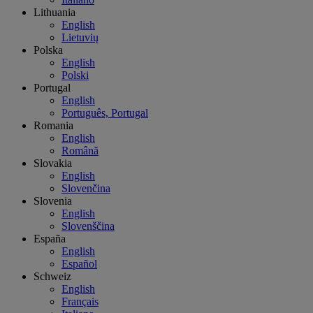
Lithuania
English
Lietuvių
Polska
English
Polski
Portugal
English
Português, Portugal
Romania
English
Română
Slovakia
English
Slovenčina
Slovenia
English
Slovenščina
España
English
Español
Schweiz
English
Français