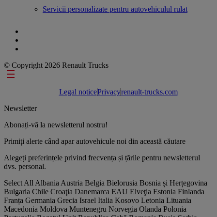
Servicii personalizate pentru autovehiculul rulat
© Copyright 2026 Renault Trucks
Footer links
Legal notice
Privacy
renault-trucks.com
Newsletter
Abonați-vă la newsletterul nostru!
Primiți alerte când apar autovehicule noi din această căutare
Alegeți preferințele privind frecvența și țările pentru newsletterul
dvs. personal.
Select All
Albania
Austria
Belgia
Bielorusia
Bosnia și Herțegovina
Bulgaria
Chile
Croaţia
Danemarca
EAU
Elveţia
Estonia
Finlanda
Franța
Germania
Grecia
Israel
Italia
Kosovo
Letonia
Lituania
Macedonia
Moldova
Muntenegru
Norvegia
Olanda
Polonia