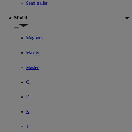
Semi-trailer
Model
Show submenu for Model
Magnum
Maxity
Master
C
D
K
T