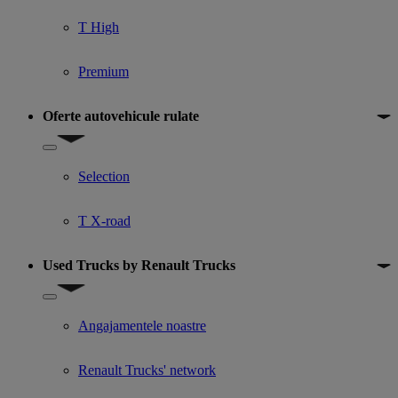
T High
Premium
Oferte autovehicule rulate
Show submenu for Oferte autovehicule rulate
Selection
T X-road
Used Trucks by Renault Trucks
Show submenu for Used Trucks by Renault Trucks
Angajamentele noastre
Renault Trucks' network