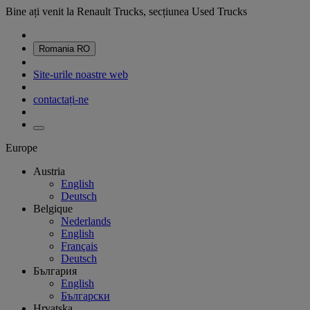
Bine ați venit la Renault Trucks, secțiunea Used Trucks
Romania
RO
Site-urile noastre web
contactați-ne
Europe
Austria
English
Deutsch
Belgique
Nederlands
English
Français
Deutsch
България
English
Български
Hrvatska