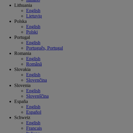
Lithuania
English
Lietuvių
Polska
English
Polski
Portugal
English
Português, Portugal
Romania
English
Română
Slovakia
English
Slovenčina
Slovenia
English
Slovenščina
España
English
Español
Schweiz
English
Français