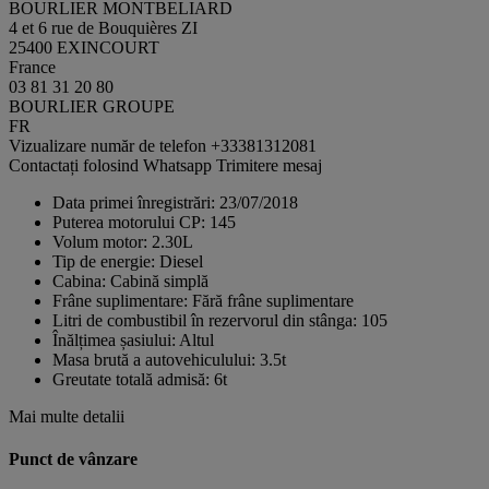
BOURLIER MONTBELIARD
4 et 6 rue de Bouquières ZI
25400 EXINCOURT
France
03 81 31 20 80
BOURLIER GROUPE
FR
Vizualizare număr de telefon
+33381312081
Contactați folosind Whatsapp
Trimitere mesaj
Data primei înregistrări:
23/07/2018
Puterea motorului CP:
145
Volum motor:
2.30L
Tip de energie:
Diesel
Cabina:
Cabină simplă
Frâne suplimentare:
Fără frâne suplimentare
Litri de combustibil în rezervorul din stânga:
105
Înălțimea șasiului:
Altul
Masa brută a autovehiculului:
3.5t
Greutate totală admisă:
6t
Mai multe detalii
Punct de vânzare