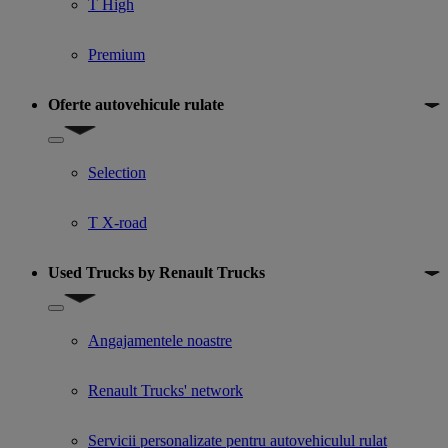
T High
Premium
Oferte autovehicule rulate
Show submenu for Oferte autovehicule rulate
Selection
T X-road
Used Trucks by Renault Trucks
Show submenu for Used Trucks by Renault Trucks
Angajamentele noastre
Renault Trucks' network
Servicii personalizate pentru autovehiculul rulat