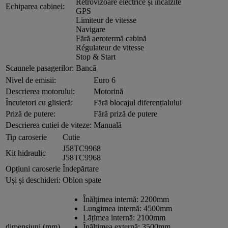
Retrovizoare electrice și încălzite
Echiparea cabinei:
GPS
Limiteur de vitesse
Navigare
Fără aerotermă cabină
Régulateur de vitesse
Stop & Start
Scaunele pasagerilor:
Bancă
Nivel de emisii:
Euro 6
Descrierea motorului:
Motorină
Încuietori cu glisieră:
Fără blocajul diferențialului
Priză de putere:
Fără priză de putere
Descrierea cutiei de viteze:
Manuală
Tip caroserie
Cutie
J58TC9968
Kit hidraulic
J58TC9968
Opțiuni caroserie
Îndepărtare
Uși și deschideri:
Oblon spate
Înălțimea internă:
2200mm
Lungimea internă:
4500mm
Lățimea internă:
2100mm
dimensiuni (mm)
Înălțimea externă:
3500mm