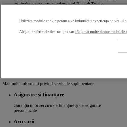
originale: acesta este angajamentul Renault Trucks.
O REȚEA DE PROXIMITATE Pentru că suntem
întotdeauna alături de dvs., aveți acces la o gamă largă de
autovehicule. Camioanele dvs. beneficiază de o monitorizare
Utilizăm module cookie pentru a vă îmbunătăți experiența pe site-ul nost
personalizată în întreaga rețea Renault Trucks și de o asistență
pe măsura cerințelor dvs.
Alegeți preferințele dvs. mai jos sau
aflați mai multe despre modulele 
OFERTĂ DE SERVICII ADAPTATE Pentru că vă
cunoaștem domeniul de activitate, autovehiculul dvs. poate
beneficia de un set de servicii personalizabile și adaptate
utilizării dvs.: finanțare, asigurare, garanție, formarea
conducătorilor auto etc.
Servicii
Mai multe informații privind serviciile suplimentare
Asigurare și finanțare
Garanția unor servicii de finanțare și de asigurare
personalizate
Accesorii