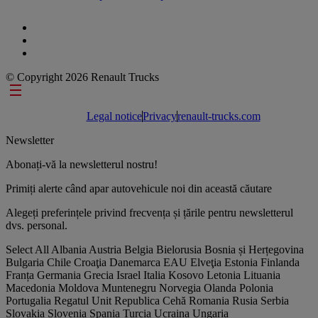
© Copyright 2026 Renault Trucks
Footer links
Legal notice
Privacy
renault-trucks.com
Newsletter
Abonați-vă la newsletterul nostru!
Primiți alerte când apar autovehicule noi din această căutare
Alegeți preferințele privind frecvența și țările pentru newsletterul
dvs. personal.
Select All
Albania
Austria
Belgia
Bielorusia
Bosnia și Herțegovina
Bulgaria
Chile
Croaţia
Danemarca
EAU
Elveţia
Estonia
Finlanda
Franța
Germania
Grecia
Israel
Italia
Kosovo
Letonia
Lituania
Macedonia
Moldova
Muntenegru
Norvegia
Olanda
Polonia
Portugalia
Regatul Unit
Republica Cehă
Romania
Rusia
Serbia
Slovakia
Slovenia
Spania
Turcia
Ucraina
Ungaria