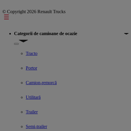
© Copyright 2026 Renault Trucks
Footer
Categorii de camioane de ocazie
Show submenu for Categorii de camioane de ocazie
Tracto
Portor
Camion-remorcă
Utilitară
Trailer
Semi-trailer