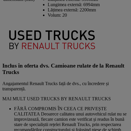
Lungimea externă:
6994mm
Lățimea externă:
2200mm
Volum:
20
Inclus în oferta dvs. Camioane rulate de la Renault
Trucks
Angajamentul Renault Trucks față de dvs., cu încredere și
transparență.
MAI MULT USED TRUCKS BY RENAULT TRUCKS
FĂRĂ COMPROMIS ÎN CEEA CE PRIVEȘTE
CALITATEA Deoarece calitatea unui autovehicul rulat nu se
improvizează, fiecare camion este verificat și readus în bună
stare de specialiștii rețelei Renault Trucks, prin respectarea
recomandărilor constructorului și folosind piese de schimb