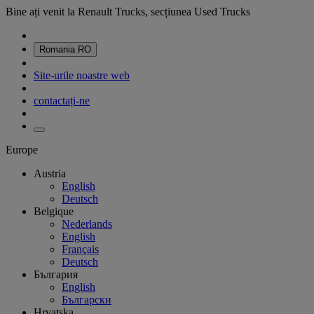
Bine ați venit la Renault Trucks, secțiunea Used Trucks
Romania
RO
Site-urile noastre web
contactați-ne
Europe
Austria
English
Deutsch
Belgique
Nederlands
English
Français
Deutsch
България
English
Български
Hrvatska