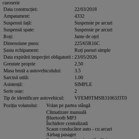
caroserie
Data construcției:
22/03/2018
Ampatament:
4332
Suspensii față:
Suspensie pe arcuri
Suspensii spate:
Suspensie pe arcuri
Roți:
Jante de oțel
Dimensiune pneu:
225/65R16C
Șasiu echipament:
Roți pneuri simple
Data expirării inspecției obligatorii :
23/05/2026
Greutate proprie
2.50
Masa brută a autovehiculului:
3.5
Sarcină utilă:
1.00
Asistență:
SIMPLE
Serie osie:
2
Tip de identificare autovehicul:
VFEM9TMSB31063J3T0
Poziția volanului:
Volan pe partea stângă
Climatizare manuală
Bluetooth MP3
Închidere centralizată
Scaun conducător auto - cu arcuri
Airbag pasager