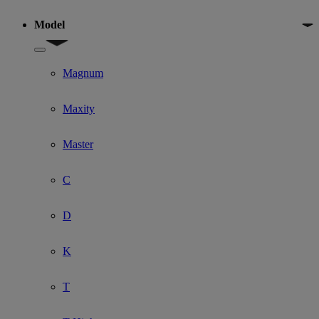
Model
Show submenu for Model
Magnum
Maxity
Master
C
D
K
T